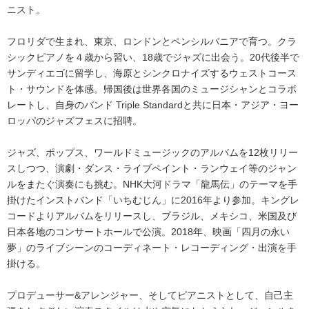
ニスト。
フロリダで生まれ、東京、ロンドンとペンシルバニアで育つ。クラ
シックピアノを４歳から習い、18歳でジャズに出会う。20代後半で
サンディエゴに留学し、海原とシンクロナイズするウェストコース
ト・サウンドを体感。帰国後は世界各国のミュージシャンとコラボ
レートし、自身のバンド Triple Standardと共に日本・アジア・ヨー
ロッパのジャズフェスに招聘。
ジャズ、ポップス、ワールドミュージックのアルバムを12枚リリー
スしつつ、演劇・ダンス・ライブペイント・ランウェイ等のジャン
ルをまたぐ演奏にも挑む。NHK大河ドラマ「龍馬伝」のテーマを手
掛けたインストバンド「いちむじん」に2016年より参加。キングレ
コードよりアルバムをリリースし、ブラジル、メキシコ、米国及び
日本各地のコンサートホールで公演。2018年、映画「四月の永い
夢」のライブシーンのコーディネート・レコーディング・出演を手
掛ける。
プロデューサー&アレンジャー、そしてピアニストとして、自己主