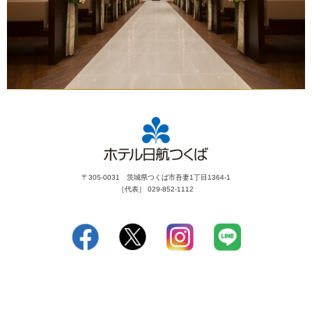
〒305-0031 茨城県つくば市吾妻1丁目1364-1
［代表］ 029-852-1112