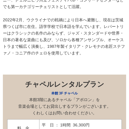
ニー、チェルニヒウ州立フェスティバル・コンサートセンターなど
でも第一カテゴリーチェリストとして活躍。
2022年2月、ウクライナでの戦禍により日本へ避難し、現在は茨城
県つくば市に在住。語学学校で日本語を学んでいます。レパートリ
ーはクラシックの名作のみならず、ジャズ・スタンダードや世界・
日本の著名な楽曲にも及び、ソロから各種アンサンブル、オーケス
トラまで幅広く演奏し、1987年製イタリア・クレモナの名匠ステフ
ァノ・コニア作のチェロを使用しています。
チャペルレンタルプラン
本館 3F チャペル
本館3階にあるチャペル「アポロン」を
音楽会場としてお貸出しするプランがございます。
くわしくはお問い合わせください。
平 日 ： 1時間 36,300円
料 金