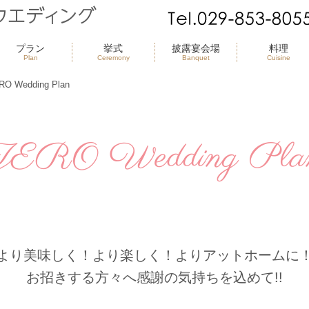
プラン
挙式
披露宴会場
料理
Plan
Ceremony
Banquet
Cuisine
RO Wedding Plan
ZERO Wedding Pla
より美味しく！より楽しく！よりアットホームに
お招きする方々へ感謝の気持ちを込めて!!