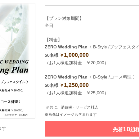
【プラン対象期間】
全日
【料金】
ZERO Wedding Plan
〈 B-Style /ブッフェスタ
1,000,000
50
名様
￥
（お1人様追加料金 ￥20,000）
ZERO Wedding Plan
〈 D-Style /コース料理 〉
1,250,000
50
名様
￥
（お1人様追加料金 ￥25,000）
※共に、消費税・サービス料込
※画像はイメージも含まれます
10
ます
先着
組