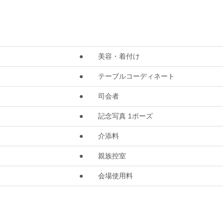
●
美容・着付け
●
テーブルコーディネート
●
司会者
●
記念写真 1ポーズ
●
介添料
●
親族控室
●
会場使用料