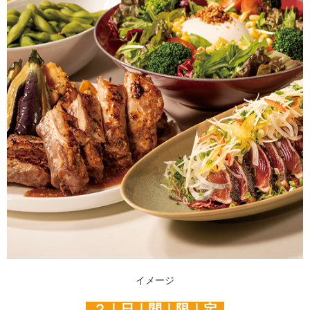
イメージ
２｜日｜間｜限｜定